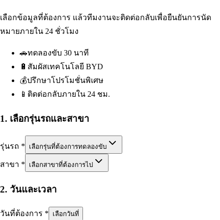
เลือกข้อมูลที่ต้องการ แล้วทีมงานจะติดต่อกลับเพื่อยืนยันการนัด
หมายภายใน 24 ชั่วโมง
🚗
ทดลองขับ 30 นาที
🔋
สัมผัสเทคโนโลยี BYD
💰
ปรึกษาโปรโมชั่นพิเศษ
📱
ติดต่อกลับภายใน 24 ชม.
1
.
เลือกรุ่นรถและสาขา
รุ่นรถ *
เลือกรุ่นที่ต้องการทดลองขับ
สาขา *
เลือกสาขาที่ต้องการไป
2
.
วันและเวลา
วันที่ต้องการ *
เลือกวันที่