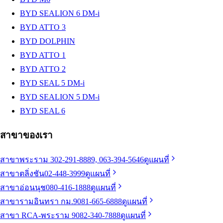
BYD SEALION 6 DM-i
BYD ATTO 3
BYD DOLPHIN
BYD ATTO 1
BYD ATTO 2
BYD SEAL 5 DM-i
BYD SEALION 5 DM-i
BYD SEAL 6
สาขาของเรา
สาขาพระราม 3
02-291-8889, 063-394-5646
ดูแผนที่
สาขาตลิ่งชัน
02-448-3999
ดูแผนที่
สาขาอ่อนนุช
080-416-1888
ดูแผนที่
สาขารามอินทรา กม.9
081-665-6888
ดูแผนที่
สาขา RCA-พระราม 9
082-340-7888
ดูแผนที่