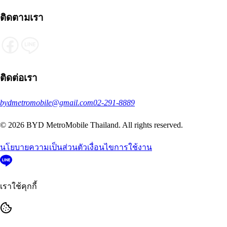
ติดตามเรา
ติดต่อเรา
bydmetromobile@gmail.com
02-291-8889
© 2026 BYD MetroMobile Thailand. All rights reserved.
นโยบายความเป็นส่วนตัว
เงื่อนไขการใช้งาน
เราใช้คุกกี้