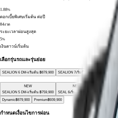
1.88
%
ดอกเบี้ยพิเศษเริ่มต้น ต่อปี
84
งวด
ระยะเวลาผ่อนสูงสุด
5
%
เงินดาวน์เริ่มต้น
เลือกรุ่นรถและรุ่นย่อย
SEALION 6 DM-i
เริ่มต้น ฿
879,900
SEALION 7
เริ่มต้น ฿
1,199,900
ATTO
NEW
NEW
SEAL 5 DM-
SEALION 5 DM-i
เริ่มต้น ฿
759,900
SEAL 6
เริ่มต้น ฿
949,900
Dynamic
฿
879,900
Premium
฿
939,900
กำหนดเงื่อนไขการผ่อน