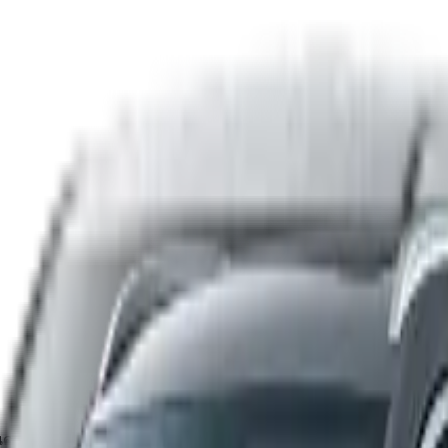
ินดาวน์และระยะเวลาผ่อน ระบบอ้างอิงอัตราดอกเบี้ยจากตารางไฟ