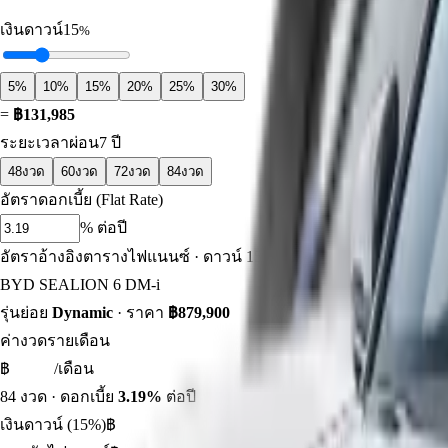
เงินดาวน์
15
%
5
%
10
%
15
%
20
%
25
%
30
%
=
฿
131,985
ระยะเวลาผ่อน
7
ปี
48
งวด
60
งวด
72
งวด
84
งวด
อัตราดอกเบี้ย (Flat Rate)
% ต่อปี
อัตราอ้างอิงตารางไฟแนนซ์ · ดาวน์
15
% ×
84
งวด
BYD SEALION 6 DM-i
รุ่นย่อย
Dynamic
· ราคา
฿
879,900
ค่างวดรายเดือน
฿
/เดือน
84
งวด · ดอกเบี้ย
3.19
%
ต่อปี
เงินดาวน์ (15%)
฿