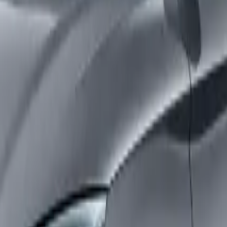
ยู่กับการอนุมัติของสถาบันการเงิน
ที่เลือก ฿
879,900
84
งวด
,016
5.19
%
฿
13,567
,962
4.79
%
฿
12,589