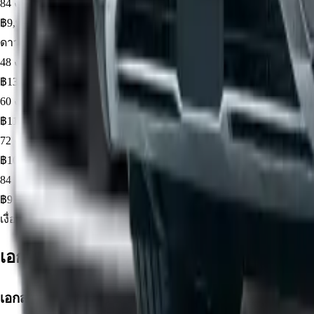
84
งวด ·
3.89
%
฿
9,996
ดาวน์
30
%
฿
263,970
· ยอดจัด ฿
615,930
48
งวด ·
1.98
%
฿
13,848
60
งวด ·
2.79
%
฿
11,698
72
งวด ·
3.19
%
฿
10,192
84
งวด ·
3.89
%
฿
9,329
เงื่อนไขที่คุณเลือกอยู่ตอนนี้
ดอกเบี้ยแบบ Flat Rate · คำนวณจากราคา
เอกสารและเงื่อนไข
เอกสารประกอบการจัดไฟแนนซ์