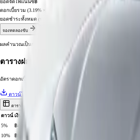
ยอดจัดไฟแนนซ์
฿
ดอกเบี้ยรวม (3.19% × 7 ปี)
฿
ยอดชำระทั้งหมด
฿
(รวมเงินดาวน์)
ดูตารางผ่อนทั้งหมด
จองทดลองขับ
ผลคำนวณเป็นการประมาณเบื้องต้น อัตราดอกเบี้ยและเงื่อนไขขึ้นอ
ตารางผ่อน
BYD SEALION 6 DM-i
อัตราดอกเบี้ยตามเปอร์เซ็นต์เงินดาวน์และจำนวนงวด · ราคารุ่นย่อย
ดาวน์โหลดตารางผ่อน
ตารางคำนวณ
เอกสารจากไฟแนนซ์
ดาวน์
เงินดาวน์
ยอดจัด
48
งวด
60
งวด
72
งวด
5
%
฿
43,995
฿
835,905
4.29
%
฿
20,403
4.59
%
฿
17,129
4.89
%
฿
15
10
%
฿
87,990
฿
791,910
3.89
%
฿
19,065
4.19
%
฿
15,964
4.49
%
฿
13