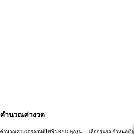
หน้าแรก
รุ่นรถ
+
โปรโมชั่น
เปรียบเทียบรุ่นรถ
ตารางผ่อน
ข่าวสาร
ติดต่อเรา
สิทธิพิเศษประจำเดือน
นัดทดลองขับ
คำนวณค่างวด
คำนวณค่างวดรถยนต์ไฟฟ้า BYD ทุกรุ่น — เลือกรุ่นรถ กำหนดเง