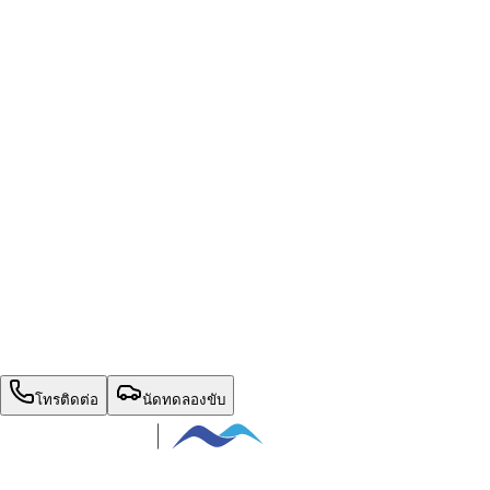
หน้าแรก
รุ่นรถ
+
โปรโมชั่น
เปรียบเทียบรุ่นรถ
ตารางผ่อน
ข่าวสาร
ติดต่อเรา
สิทธิพิเศษประจำเดือน
นัดทดลองขับ
โทรติดต่อ
นัดทดลองขับ