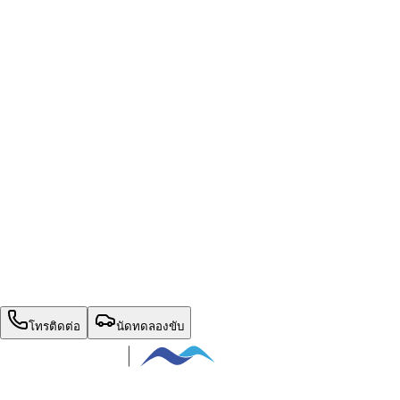
หน้าแรก
รุ่นรถ
+
โปรโมชั่น
เปรียบเทียบรุ่นรถ
ตารางผ่อน
ข่าวสาร
ติดต่อเรา
สิทธิพิเศษประจำเดือน
นัดทดลองขับ
โทรติดต่อ
นัดทดลองขับ