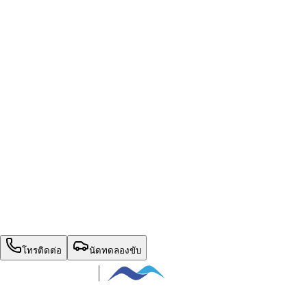
หน้าแรก
รุ่นรถ
+
โปรโมชั่น
เปรียบเทียบรุ่นรถ
ตารางผ่อน
ข่าวสาร
ติดต่อเรา
สิทธิพิเศษประจำเดือน
นัดทดลองขับ
โทรติดต่อ
นัดทดลองขับ