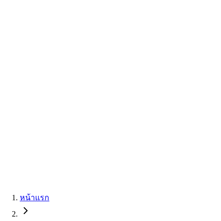
หน้าแรก
รุ่นรถ
+
โปรโมชั่น
เปรียบเทียบรุ่นรถ
ตารางผ่อน
ข่าวสาร
ติดต่อเรา
สิทธิพิเศษประจำเดือน
นัดทดลองขับ
หน้าแรก