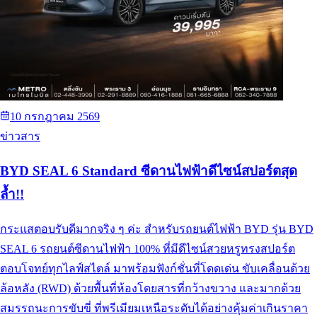
10 กรกฎาคม 2569
ข่าวสาร
BYD SEAL 6 Standard ซีดานไฟฟ้าดีไซน์สปอร์ตสุด
ล้ำ!!
กระแสตอบรับดีมากจริง ๆ ค่ะ สำหรับรถยนต์ไฟฟ้า BYD รุ่น BYD
SEAL 6 รถยนต์ซีดานไฟฟ้า 100% ที่มีดีไซน์สวยหรูทรงสปอร์ต
ตอบโจทย์ทุกไลฟ์สไตล์ มาพร้อมฟังก์ชั่นที่โดดเด่น ขับเคลื่อนด้วย
ล้อหลัง (RWD) ด้วยพื้นที่ห้องโดยสารที่กว้างขวาง และมากด้วย
สมรรถนะการขับขี่ ที่พรีเมียมเหนือระดับได้อย่างคุ้มค่าเกินราคา