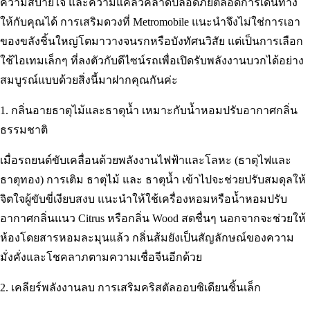
ความสบายใจ และความแคล้วคลาดปลอดภัยตลอดการเดินทาง
ให้กับคุณได้ การเสริมดวงที่ Metromobile แนะนำจึงไม่ใช่การเอา
ของขลังชิ้นใหญ่โตมาวางจนรกหรือบังทัศนวิสัย แต่เป็นการเลือก
ใช้ไอเทมเล็กๆ ที่ลงตัวกับดีไซน์รถเพื่อเปิดรับพลังงานบวกได้อย่าง
สมบูรณ์แบบด้วยสิ่งนี้มาฝากคุณกันค่ะ
1. กลิ่นอายธาตุไม้และธาตุน้ำ เหมาะกับน้ำหอมปรับอากาศกลิ่น
ธรรมชาติ
เมื่อรถยนต์ขับเคลื่อนด้วยพลังงานไฟฟ้าและโลหะ (ธาตุไฟและ
ธาตุทอง) การเติม ธาตุไม้ และ ธาตุน้ำ เข้าไปจะช่วยปรับสมดุลให้
จิตใจผู้ขับขี่เงียบสงบ แนะนำให้ใช้เครื่องหอมหรือน้ำหอมปรับ
อากาศกลิ่นแนว Citrus หรือกลิ่น Wood สดชื่นๆ นอกจากจะช่วยให้
ห้องโดยสารหอมละมุนแล้ว กลิ่นส้มยังเป็นสัญลักษณ์ของความ
มั่งคั่งและโชคลาภตามความเชื่อจีนอีกด้วย
2. เคลียร์พลังงานลบ การเสริมคริสตัลออบซิเดียนชิ้นเล็ก